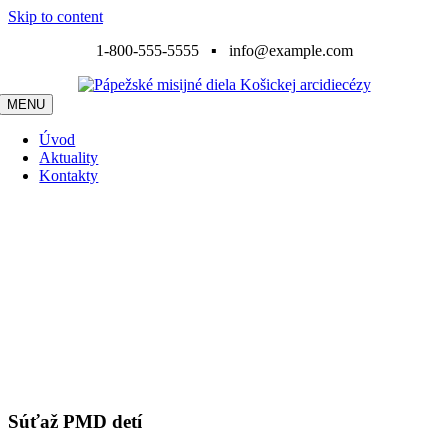
Skip to content
1-800-555-5555 ▪ info@example.com
MENU
Úvod
Aktuality
Kontakty
„Cirkev nevedú nijaké pozemské ambície. Ide jej len o jedno:
pod vedením Ducha Tešiteľa pokračovať v diele samého Krista,
ktorý prišiel na svet, aby vydal svedectvo o pravde, aby
priniesol spásu, a nie odsúdenie; aby slúžil, a nie aby si dal
posluhovať.“
Druhý vatikánsky koncil, konštitúcia Gaudium et spes, 3
Súťaž PMD detí