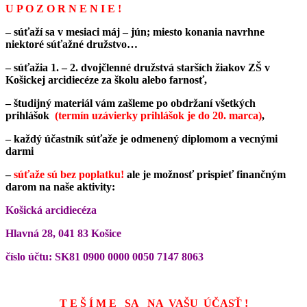
U P O Z O R N E N I E !
– súťaží sa v mesiaci máj – jún; miesto konania navrhne
niektoré súťažné družstvo…
– súťažia 1. – 2. dvojčlenné družstvá starších žiakov ZŠ v
Košickej arcidiecéze za školu alebo farnosť,
– študijný materiál vám zašleme
po obdržaní všetkých
prihlášok
(termín uzávierky prihlášok je do 20. marca)
,
– každý účastník súťaže je odmenený diplomom a vecnými
darmi
–
súťaže sú bez poplatku!
ale je možnosť prispieť finančným
darom na naše aktivity:
Košická arcidiecéza
Hlavná 28, 041 83 Košice
číslo účtu: SK81 0900 0000 0050 7147 8063
T E Š Í M E SA NA VAŠU ÚČASŤ !